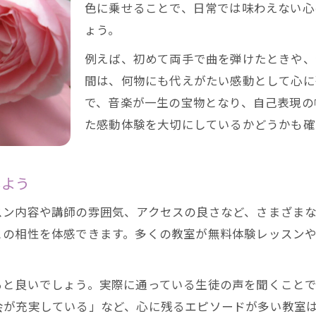
ピアノ教室の月謝相場とコスパを徹底比較
色に乗せることで、日常では味わえない心
福岡市のピアノ教室料金体系を分かりやすく解説
ょう。
安いピアノ教室を選ぶための比較ポイント
例えば、初めて両手で曲を弾けたときや、
料金だけでなくレッスン内容も見逃さない方法
間は、何物にも代えがたい感動として心に
料金重視の方必見ピアノ教室選びの基準
で、音楽が一生の宝物となり、自己表現の
福岡のピアノ教室における口コミ活用術
た感動体験を大切にしているかどうかも確
ピアノ教室選びで口コミを活用するポイント
福岡のピアノ教室口コミで信頼できる講師を探す
しよう
体験談から見えるピアノ教室の雰囲気を比較
スン内容や講師の雰囲気、アクセスの良さなど、さまざま
口コミをもとにピアノ教室の評判を分析する
との相性を体感できます。多くの教室が無料体験レッスン
満足度の高いピアノ教室を口コミで見つける方法
習い事選びで大切なピアノ教室の雰囲気とは
ると良いでしょう。実際に通っている生徒の声を聞くことで
ピアノ教室の雰囲気で続けやすさは変わる
会が充実している」など、心に残るエピソードが多い教室