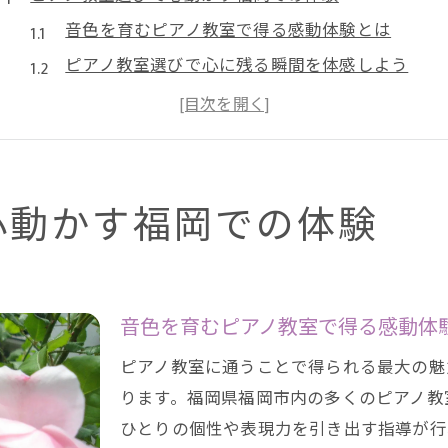
音色を育むピアノ教室で得る感動体験とは
ピアノ教室選びで心に残る瞬間を体感しよう
福岡のピアノ教室で音楽の楽しさを発見
基礎練習から広がる自分らしい音楽表現
ピアノ教室で人生を彩る音楽の魔法を感じる
自分に合うピアノ教室を福岡市で比較しよう
心動かす福岡での体験
ピアノ教室の比較で理想のレッスンを見極める
福岡市のピアノ教室ごとの指導方針を分析
自分に合うピアノ教室を特徴から比較する
音色を育むピアノ教室で得る感動体
ピアノ教室選びで重視したい比較ポイント
ピアノ教室に通うことで得られる最大の魅
口コミや料金から福岡市のピアノ教室を比べる
ります。福岡県福岡市内の多くのピアノ教
料金重視なら注目のピアノ教室比較ガイド
ひとりの個性や表現力を引き出す指導が行