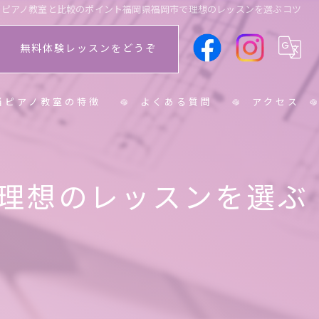
ピアノ教室と比較のポイント福岡県福岡市で理想のレッスンを選ぶコツ
無料体験レッスンをどうぞ
当ピアノ教室の特徴
よくある質問
アクセス
学生
理想のレッスンを選ぶ
学生
人
ニア
育士