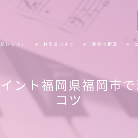
体験レッスン
代表あいさつ
演奏の動画
コラム
小
ポイント福岡県福岡市で
中
コツ
大
シ
保