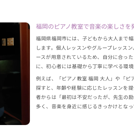
福岡市のピアノ教室で感じる安心できる空間
初めてでも馴染みやすいピアノ教室の特徴
講師の人柄がピアノ教室の雰囲気を作る理由
福岡のピアノ教室で音楽の楽しさを
ピアノ教室の雰囲気がやる気に与える影響
福岡県福岡市には、子どもから大人まで幅
ピアノ教室の体験レッスンで分かること
します。個人レッスンやグループレッスン
体験レッスンでピアノ教室の指導法を実感
ースが用意されているため、自分に合った
ピアノ教室の雰囲気や相性を体験で確かめる
に、初心者には基礎から丁寧に学べる環境
体験レッスンで得られるピアノ教室の魅力
例えば、「ピアノ教室 福岡 大人」や「ピ
お問い合わせはこちら
お問い合わせはこちら
ピアノ教室選びは体験レッスンから始めよう
探すと、年齢や経験に応じたレッスンを提
自分に合うピアノ教室を体験で見つける方法
者からは「最初は不安だったが、先生の励
多く、音楽を身近に感じるきっかけとなっ