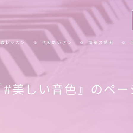
体験レッスン
代表あいさつ
演奏の動画
コラム
小
中
『#美しい音色』のペー
大
シ
保