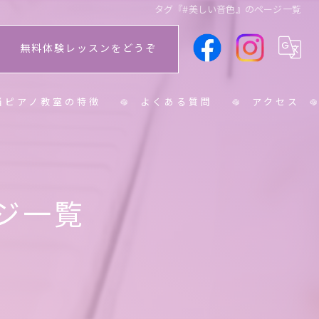
タグ『#美しい音色』のページ一覧
無料体験レッスンをどうぞ
当ピアノ教室の特徴
よくある質問
アクセス
学生
学生
ジ一覧
人
ニア
育士