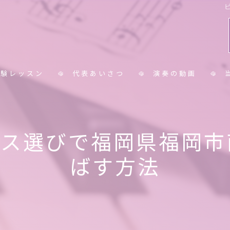
体験レッスン
代表あいさつ
演奏の動画
コラム
小
ース選びで福岡県福岡市
中
ばす方法
大
シ
保