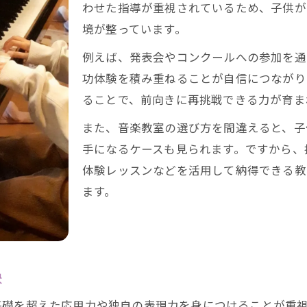
わせた指導が重視されているため、子供が
ピアノ教室で表現力が伸びる指導の特徴
境が整っています。
上級コース対応の音楽教室で学ぶ利点
例えば、発表会やコンクールへの参加を通
カワイ音楽教室の指導法と評判をチェック
功体験を積み重ねることが自信につながり
ソルフェージュ導入で音楽性が深まる理由
ることで、前向きに再挑戦できる力が育ま
ピアノ教室で身につく発表会対策のポイント
また、音楽教室の選び方を間違えると、子
ピアノ教室への通い方で未来が変わる理由
手になるケースも見られます。ですから、
ピアノ教室への通いやすさが継続の鍵に
体験レッスンなどを活用して納得できる教
アクセス良好な音楽教室で無理なく習得
ます。
駅近ピアノ教室が子供の成長を支える背景
習い事の継続性を重視した教室選びのコツ
ピアノ教室で親子のコミュニケーションも強化
訣
上級コースならではの音楽教育の深みを体感
基礎を超えた応用力や独自の表現力を身につけることが重