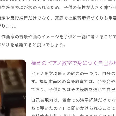
ピアノ教室上級コースで学ぶ音楽の魅力
釈や感情表現が求められるため、子供の個性が大きく伸び
多様なジャンル対応が魅力の音楽教室
設定や反復練習だけでなく、家庭での練習環境づくりも重
発表会やコンクール対策が充実する理由
がります。
上級ピアノ教室で身につく自己表現法
、作曲家の背景や曲のイメージを子供と一緒に考えること
実力を伸ばすためのピアノ教室活用例
声かけを意識すると良いでしょう。
南区・中間市の子供に合うピアノ教室探し
ピアノ教室の選び方と比較時の重要ポイント
福岡のピアノ教室で身につく自己表
音楽教室の体験レッスンで雰囲気を体感
お問い合わせはこちら
お問い合わせはこちら
ピアノを学ぶ最大の魅力の一つは、自分の
南区・中間市のピアノ教室事情を徹底解説
す。福岡市南区の音楽教室では、発表会や
ピアノ教室で重視すべき講師と指導方針
ており、子供たちはその経験を通じて自己
子供の成長を支える音楽教室の選択基準
自己表現力は、舞台での演奏経験だけでな
ちで弾いたの？」と問いかけられることで