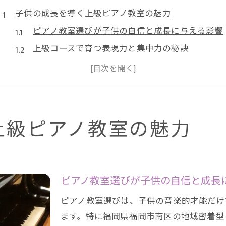
子供の成長を導く上級ピアノ教室の魅力
ピアノ教室選びが子供の自信と成長に与える影響
上級コースで育つ表現力と集中力の秘訣
福岡のピアノ教室で身につく自己表現の力
音楽教室の指導方針から見る成長サポート
地域密着型ピアノ教室の安心ポイントとは
音楽で脳を育てるピアノ教室選びのヒント
上級ピアノ教室の魅力
ピアノ教室で脳発達を促す年齢の考え方
音楽教育が子供の集中力に与える効果
リトミック併設ピアノ教室の魅力に注目
ピアノ教室選びが子供の自信と成長
音楽教室選びで重視すべき脳育成の要素
ピアノ教室選びは、子供の音楽的才能だけ
ピアノ教室の月謝から見る教育の質
ます。特に福岡県福岡市南区の地域密着型
表現力を伸ばす福岡発の上級ピアノ指導法