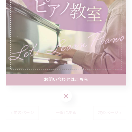
音楽の旅
小さな積み重ね
音楽セラピー
専念
日々の挑戦
音楽の時間
心を育む
心音の旅
お問い合わせはこちら
お問い合わせはこちら
< 前のページ
一覧に戻る
次のページ >