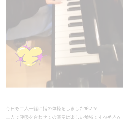
今日も二人一緒に指の体操をしました💝🎵🌸
二人で呼吸を合わせての演奏は楽しい勉強ですね🌟🎶🎀