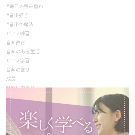
#毎日の積み重ね
#音楽好き
#音楽の魔法
ピアノ練習
音楽教育
音楽のある生活
ピアノ学習
音楽の喜び
成長
継続は力なり
集中力アップ
音楽好きな人と繋がりたい
自分のスタイル
達成感
努力は裏切らない