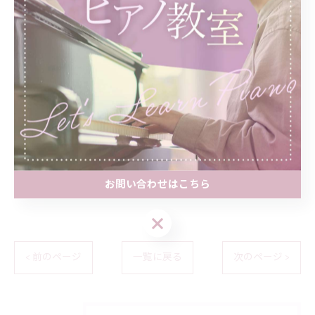
#心温まる時間
#音楽でつなぐ
#季節の喜び
#心に響く音楽
#特別なひととき
#笑顔と幸せ
#幸せを分かち合う
#ピアノのある生活
お問い合わせはこちら
お問い合わせはこちら
< 前のページ
一覧に戻る
次のページ >