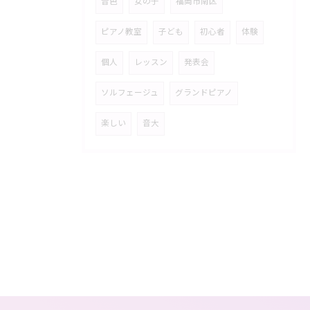
音色
女の子
福岡市南区
ピアノ教室
子ども
初心者
体験
個人
レッスン
発表会
ソルフェージュ
グランドピアノ
楽しい
音大