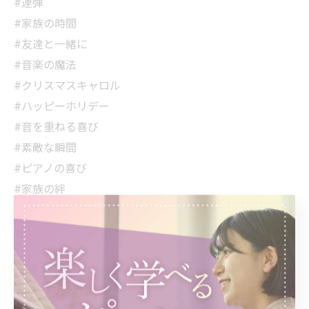
#連弾
#家族の時間
#友達と一緒に
#音楽の魔法
#クリスマスキャロル
#ハッピーホリデー
#音を重ねる喜び
#素敵な瞬間
#ピアノの喜び
#家族の絆
#お祝いの季節
#思い出づくり
#音楽の力
#みんなで楽しく
#笑顔があふれる