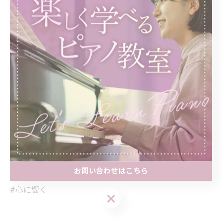
#達成感
#心に響く音楽
#美しい音楽
#音楽の旅
#自己表現
#創造性
#継続は力なり
#心の癒し
#感動
#音楽の魔法
#音楽のある生活
お問い合わせはこちら
#初心を忘れずに
#心に響く
お問い合わせはこちら