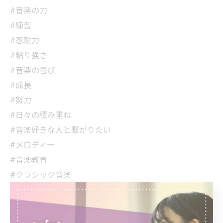
#音楽の力
#練習
#忍耐力
#粘り強さ
#音楽の喜び
#成長
#努力
#日々の積み重ね
#音楽好きな人と繋がりたい
#メロディー
#音楽教育
#クラシック音楽
#気持ちを込めて
#音楽療法
#ポジティブマインド