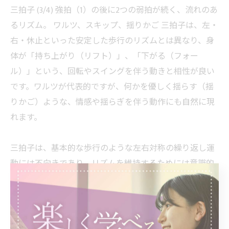
三拍子 (3/4) 強拍（1）の後に2つの弱拍が続く、流れのあ
るリズム。 ワルツ、スキップ、揺りかご 三拍子は、左・
右・休止といった安定した歩行のリズムとは異なり、身
体が「持ち上がり（リフト）」、「下がる（フォー
ル）」という、回転やスイングを伴う動きと相性が良い
です。ワルツが代表的ですが、何かを優しく揺らす（揺
りかご）ような、情感や揺らぎを伴う動作にも自然に現
れます。
三拍子は、基本的な歩行のような左右対称の繰り返し運
動には不向きであり、リズムを維持するためには意識的
な努力や訓練が必要となるため、非日常的な楽しさや優
雅さを感じさせる拍子となります。
このように、特定の拍子が持つ構造は、私たちの生活の