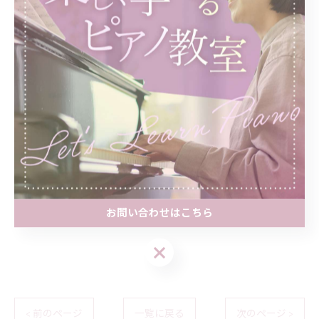
中で行われる様々な活動のリズムと深く結びついてお
り、音楽を聴くことで、身体はその拍子の構造に自然と
引き込まれ、活動の質や感情の状態に影響を受けていま
す。
平面上の楽譜からリズム、拍子の感覚を立体的に体で感
じながら演奏することで生き生きとした音楽が生まれる
のですね。
いつも音楽をハートで感じながら演奏していきたいで
す。
お問い合わせはこちら
お問い合わせはこちら
< 前のページ
一覧に戻る
次のページ >