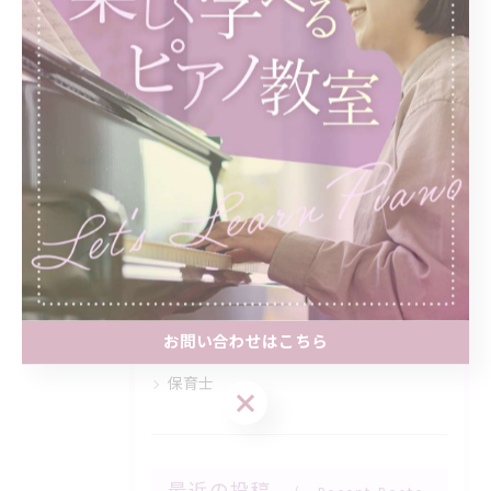
< 前のページ
一覧に戻る
次のページ >
カテゴリー
Categories
全てのカテゴリー
小学生
中学生
大人
お問い合わせはこちら
シニア
保育士
お問い合わせはこちら