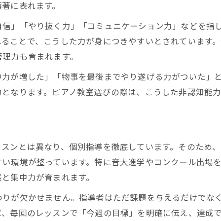
顕著に表れます。
ピアノ教室で身につく人間力と演奏力の違い
自信」「やり抜く力」「コミュニケーション力」などを指
門下生指導が支える個性と自立の伸ばし方
ねることで、こうした力が身につきやすいとされています
ピアノ教室の実践で育つやり抜く力の秘訣
管理力も育まれます。
非認知能力を高める門下生の具体的な指導例
中力が増した」「物事を最後までやり遂げる力がついた」
門下生ピアノ教室が重視する表現力と成長
力となります。ピアノ教室選びの際は、こうした非認知能
集中力や自己管理力が身につくレッスンとは
門下生ピアノ教室のレッスンが集中力を育む
自己管理力を伸ばすピアノ教室の実践法
ッスンとは異なり、個別指導を徹底しています。そのため
ピアノ教室の目標設定が習慣化に繋がる理由
すい環境が整っています。特に音大進学やコンクール出場
門下生指導で身につくやり抜く力の磨き方
然と集中力が育まれます。
ピアノ教室が家庭学習に良い影響を与える仕組み
わりが欠かせません。指導者はただ課題を与えるだけでな
長期的な教育投資としてのピアノ教室の価値
ば、毎回のレッスンで「今週の目標」を明確に伝え、達成