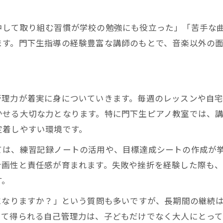
門下生ピアノ教室が人生に与える長期的価値
ピアノ教室の継続が将来を豊かにする理由
中して取り組む習慣が学校の勉強にも役立った」「苦手な
非認知能力の成長が教育投資として注目される背
ます。門下生指導の経験豊富な講師のもとで、音楽以外の
門下生指導で得られる学力と生活習慣の向上
ピアノ教室の経験が自己肯定感を高める過程
力
非認知能力と音大進学を目指せる門下生体験
管理力が着実に身についていきます。毎週のレッスンや自
門下生ピアノ教室で非認知能力を高める体験談
かせる大切な力となります。特に門下生ピアノ教室では、
音大進学に繋がるピアノ教室選びのポイント
定着しやすい環境です。
お問い合わせはこちら
お問い合わせはこちら
門下生が語るピアノ教室のやり抜く力の育成
ては、練習記録ノートの活用や、目標達成シートの作成が
コンクール実績が光る門下生指導の魅力
計画性と責任感が育まれます。失敗や挫折を経験した際も
ピアノ教室で得られる将来への自信と成長
す。
になりますか？」という質問も多いですが、長期間の継続
じて得られる自己管理力は、子どもだけでなく大人にとって