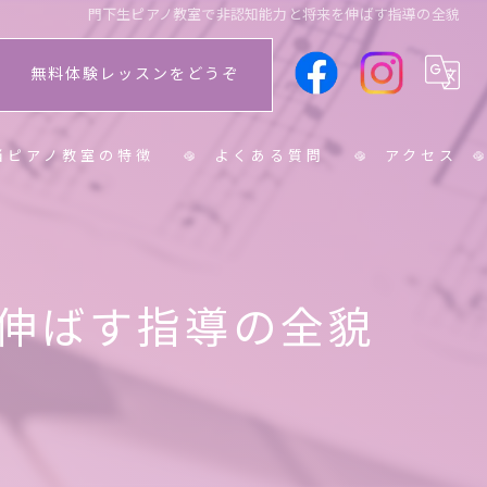
門下生ピアノ教室で非認知能力と将来を伸ばす指導の全貌
無料体験レッスンをどうぞ
当ピアノ教室の特徴
よくある質問
アクセス
学生
学生
伸ばす指導の全貌
人
ニア
育士