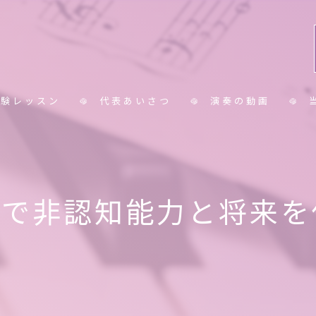
体験レッスン
代表あいさつ
演奏の動画
コラム
小
中
室で非認知能力と将来を
大
シ
保