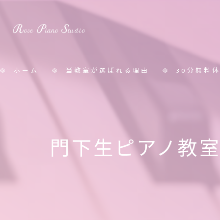
ホーム
当教室が選ばれる理由
30分無料
料金表
門下生ピアノ教