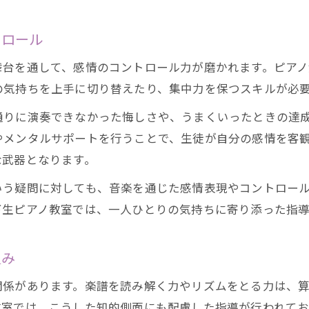
トロール
舞台を通して、感情のコントロール力が磨かれます。ピア
の気持ちを上手に切り替えたり、集中力を保つスキルが必
通りに演奏できなかった悔しさや、うまくいったときの達
やメンタルサポートを行うことで、生徒が自分の感情を客
な武器となります。
いう疑問に対しても、音楽を通じた感情表現やコントロー
下生ピアノ教室では、一人ひとりの気持ちに寄り添った指
組み
関係があります。楽譜を読み解く力やリズムをとる力は、
教室では、こうした知的側面にも配慮した指導が行われて