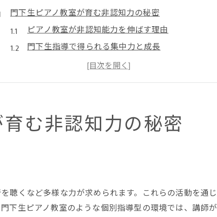
門下生ピアノ教室が育む非認知力の秘密
ピアノ教室が非認知能力を伸ばす理由
門下生指導で得られる集中力と成長
ピアノ教室の継続がもたらす自己管理力
門下生ピアノ教室で身につく感情コントロール
ピアノ教室体験が学力向上に繋がる仕組み
将来性を広げるピアノ教室選びの視点
が育む非認知力の秘密
門下生ピアノ教室で将来の選択肢が広がる理由
ピアノ教室選びで重視したい非認知能力育成
ピアノ教室の師弟関係から得られる成長体験
門下生が目指す音大進学とコンクール実績
音を聴くなど多様な力が求められます。これらの活動を通
ピアノ教室選びに役立つ長期継続の視点
に門下生ピアノ教室のような個別指導型の環境では、講師
演奏以上の成長を叶える門下生の指導法