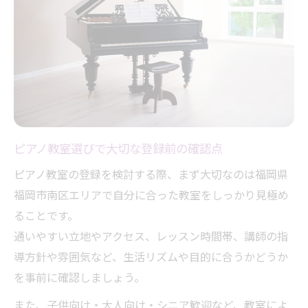
い
ピアノ教室登録にかかる日数とスムーズな
進め方
ピアノ教室申込後のフォロー体制と安心感
みやま市で選べるピアノ教室の登録対応例
大人も安心ピアノ教室入会方法のポイント
ピアノ教室で大人が登録時に考慮すべき点
ピアノ教室選びで大切な登録前の確認点
年齢を気にせず始められるピアノ教室の選
ピアノ教室の登録を検討する際、まず大切なのは福岡県
び方
福岡市南区エリアで自分に合った教室をしっかり見極め
ピアノ教室で人気の大人向けコース登録手
ることです。
順
通いやすい立地やアクセス、レッスン時間帯、講師の指
導方針や雰囲気など、生活リズムや目的に合うかどうか
忙しい大人も無理なく続けられる登録方法
を事前に確認しましょう。
ピアノ教室体験レッスンを活かした入会の
コツ
また、子供向け・大人向け・シニア歓迎など、教室によ