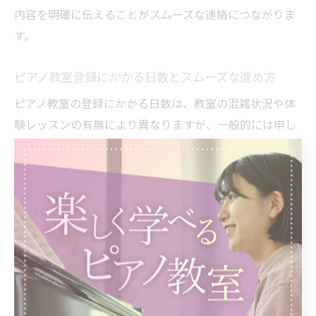
内容を明確に伝えることがスムーズな連絡につながりま
す。
ピアノ教室登録にかかる日数とスムーズな進め方
ピアノ教室の登録にかかる日数は、教室の混雑状況や体
験レッスンの有無により異なりますが、一般的には申し
込みから1週間前後でレッスンを開始できるケースが多い
です。特に福岡県内では、空き状況が比較的柔軟な教室
が多く、希望に合わせて調整しやすい傾向があります。
スムーズに登録を進めるためには、申込時に必要事項を
正確に記入し、希望のレッスン日時やコースを具体的に
伝えることがポイントです。また、体験レッスン後に即
時本登録を希望する場合は、事前に必要書類や持参物を
確認しておくと手続きが円滑になります。