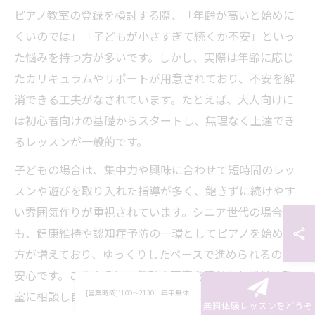
ピアノ教室の登録を検討する際、「年齢が高いと始めに
くいのでは」「子どもが小さすぎて続くか不安」といっ
た悩みを持つ方が多いです。しかし、実際は年齢に応じ
たカリキュラムやサポートが用意されており、不安を解
消できる工夫がなされています。たとえば、大人向けに
は初心者向けの基礎からスタートし、無理なく上達でき
るレッスンが一般的です。
子どもの場合は、集中力や興味に合わせて短時間のレッ
スンや遊びを取り入れた指導が多く、飽きずに続けやす
い雰囲気作りが重視されています。シニア世代の場合
も、健康維持や認知症予防の一環としてピアノを始める
方が増えており、ゆっくりしたペースで進められるので
安心です。このように、年齢の不安を感じたときは、教
[営業時間]11:00～21:30 年中無休
室に相談し自分に合ったコースを選ぶことが大切です。
無料体験レッスンをどうぞ