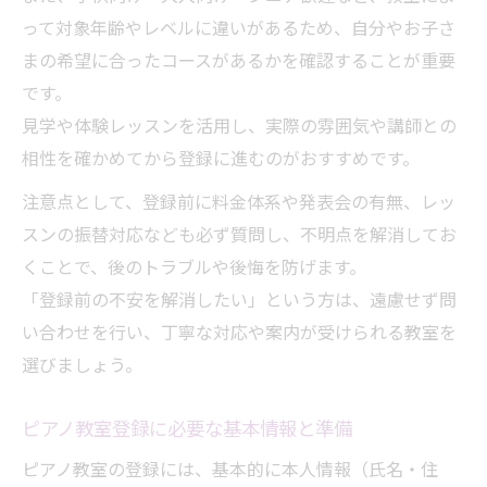
ピアノ教室は年齢問わず登録できる理由
って対象年齢やレベルに違いがあるため、自分やお子さ
まの希望に合ったコースがあるかを確認することが重要
ピアノ教室が年齢制限なく登録できる理由
です。
とは
見学や体験レッスンを活用し、実際の雰囲気や講師との
子どもも大人も歓迎するピアノ教室の特徴
相性を確かめてから登録に進むのがおすすめです。
ピアノ教室登録でよくある年齢の不安と解
注意点として、登録前に料金体系や発表会の有無、レッ
消法
スンの振替対応なども必ず質問し、不明点を解消してお
シニア世代も始めやすいピアノ教室登録の
くことで、後のトラブルや後悔を防げます。
魅力
「登録前の不安を解消したい」という方は、遠慮せず問
ピアノ教室で幅広い年齢層が楽しめる秘密
い合わせを行い、丁寧な対応や案内が受けられる教室を
初心者も安心の登録ステップ紹介
選びましょう。
ピアノ教室初心者が登録前に知るべき準備
ピアノ教室の登録フローと不安解消のポイ
ピアノ教室登録に必要な基本情報と準備
ント
ピアノ教室の登録には、基本的に本人情報（氏名・住