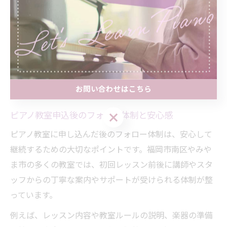
ただし、人気の高い教室では定員に達している場合や、
講師のスケジュール調整が必要な場合もあるため、早め
の問い合わせや複数教室の比較検討が失敗を防ぐコツで
す。特に新年度や長期休暇前後は申込が集中しやすいた
め、スケジュールに余裕を持って手続きを進めましょ
う。
お問い合わせはこちら
ピアノ教室申込後のフォロー体制と安心感
お問い合わせはこちら
ピアノ教室に申し込んだ後のフォロー体制は、安心して
継続するための大切なポイントです。福岡市南区やみや
ま市の多くの教室では、初回レッスン前後に講師やスタ
ッフからの丁寧な案内やサポートが受けられる体制が整
っています。
例えば、レッスン内容や教室ルールの説明、楽器の準備