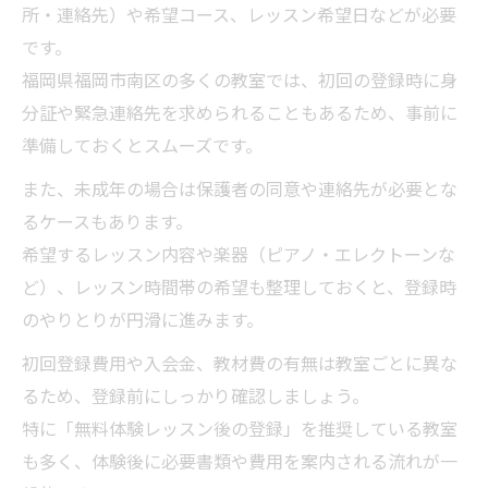
ピアノ教室登録時のよくある疑問と解決法
所・連絡先）や希望コース、レッスン希望日などが必要
ピアノ教室体験レッスン後の登録手続き
です。
ピアノ教室登録をスムーズに進めるコツ
福岡県福岡市南区の多くの教室では、初回の登録時に身
分証や緊急連絡先を求められることもあるため、事前に
レッスン選びに役立つ登録開始のコツ
準備しておくとスムーズです。
ピアノ教室選びと登録時に比較すべきポイ
ント
また、未成年の場合は保護者の同意や連絡先が必要とな
ピアノ教室登録で確認したいレッスン内容
るケースもあります。
希望するレッスン内容や楽器（ピアノ・エレクトーンな
体験レッスンがピアノ教室選びに役立つ理
ど）、レッスン時間帯の希望も整理しておくと、登録時
由
のやりとりが円滑に進みます。
自分に合ったピアノ教室登録のコツを伝授
初回登録費用や入会金、教材費の有無は教室ごとに異な
ピアノ教室登録後のレッスン継続サポート
るため、登録前にしっかり確認しましょう。
特に「無料体験レッスン後の登録」を推奨している教室
も多く、体験後に必要書類や費用を案内される流れが一