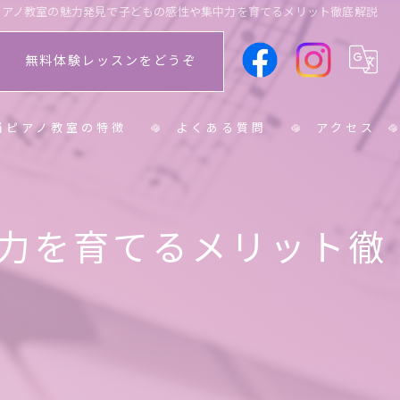
ピアノ教室の魅力発見で子どもの感性や集中力を育てるメリット徹底解説
無料体験レッスンをどうぞ
当ピアノ教室の特徴
よくある質問
アクセス
学生
力を育てるメリット徹
学生
人
ニア
育士