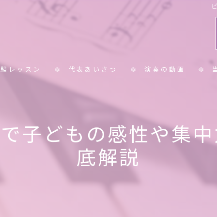
体験レッスン
代表あいさつ
演奏の動画
コラム
小
見で子どもの感性や集中
中
底解説
大
シ
保