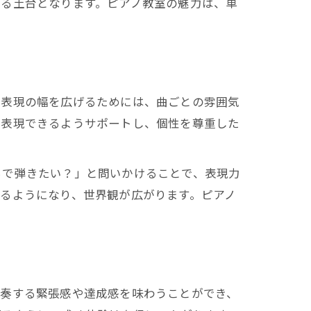
する土台となります。ピアノ教室の魅力は、単
楽表現の幅を広げるためには、曲ごとの雰囲気
に表現できるようサポートし、個性を尊重した
ちで弾きたい？」と問いかけることで、表現力
るようになり、世界観が広がります。ピアノ
演奏する緊張感や達成感を味わうことができ、