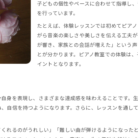
ピアノ教室の練習が集中力を育てる理由
子どもの個性やペースに合わせて指導し、
ピアノ教室で学ぶことで時間管理力が向上
を行っています。
ピアノ教室のレッスンが脳の刺激に役立つ
たとえば、体験レッスンでは初めてピアノ
ピアノ教室の課題克服体験で集中力強化
がら音楽の楽しさや美しさを伝える工夫が
ピアノ教室が集中習慣のきっかけになる理由
が響き、家族との会話が増えた」という声
ピアノ教室で育む子どもの豊かな表現力
とが分かります。ピアノ教室での体験は、
イントとなります。
ピアノ教室が表現力を伸ばす理由と効果
ピアノ教室の演奏体験で自己表現が深まる
さ
ピアノ教室の発表会で自信を身につける
ピアノ教室のレッスンが感情表現に役立つ
分自身を表現し、さまざまな達成感を味わえることです。
ね、自信を持つようになります。さらに、レッスンを通し
ピアノ教室の多彩な指導法で表現力向上
ピアノ教室の体験から見える成長の喜び
てくれるのがうれしい」「難しい曲が弾けるようになった
ピアノ教室で感じる子どもの日々の成長