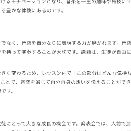
続けるモチベーションとなり、音楽を一生の趣味や特技に
ピアノ教室の喜びは発表会の成功体験から
える豊かな体験にあるのです。
ピアノ教室の習慣が長期的な成長を支える
ピアノ教室のレッスンで得る達成感と自信
ピアノ教室の体験談が学びの意欲を高める
けでなく、音楽を自分なりに表現する力が磨かれます。音
ピアノ教室に通うメリットを実感した体験談
ジを持って演奏することが大切です。講師は、生徒が自由
ピアノ教室のメリットを実感できる体験談
ピアノ教室で感じた自己成長のエピソード
大きく変わるため、レッスン内で「この部分はどんな気持
ピアノ教室のレッスンが変えた日常の変化
お問い合わせはこちら
お問い合わせはこちら
ることで、音楽を通じて自分自身の想いを伝えることができ
ピアノ教室の継続で得る自信と人間関係
場です。
ピアノ教室の発表会が与える達成感の魅力
感
生徒にとって大きな成長の機会です。発表会では、人前で