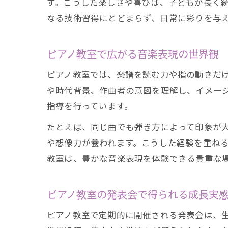
す。こうした楽しさや喜びは、子どもが長く
なる技術習得にとどまらず、日常に彩りを与
ピアノ教室で広がる音楽表現の世界観
ピアノ教室では、楽譜を読む力や指の動きだ
や時代背景、作曲者の意図を理解し、イメー
指導を行っています。
たとえば、同じ曲でも弾き方によって印象が
や想像力が養われます。こうした経験を重ね
教室は、豊かな音楽表現を体験できる貴重な
ピアノ教室の発表会で得られる成長実
ピアノ教室で定期的に開催される発表会は、