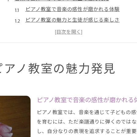
ピアノ教室で音楽の感性が磨かれる体験
ピアノ教室の魅力と生徒が感じる楽しさ
ピアノ教室で広がる音楽表現の世界観
ピアノ教室の発表会で得られる成長実感
ピアノ教室が子どもの好奇心を刺激する理由
感性を伸ばす習い事にピアノ教室が選ばれる理由
ピアノ教室の魅力発見
ピアノ教室は感性教育に最適な環境
ピアノ教室で音楽表現力が自然と育つ仕組み
ピアノ教室の指導が子どもの感受性を高める
ピアノ教室で音楽の感性が磨かれる
ピアノ教室で感じる自己表現の大切さ
ピアノ教室では、音楽を通じて子どもの感
ピアノ教室の体験から得る情緒の安定効果
を育むには、ただ楽譜通りに弾くのではな
集中力アップならピアノ教室が効果的なワケ
し、自分なりの表現を追求することが重要