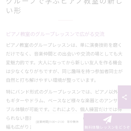
グループで学ぶピアノ教室の新し
い形
ピアノ教室のグループレッスンで広がる交流
ピアノ教室のグループレッスンは、単に演奏技術を磨く
だけでなく、音楽仲間との出会いや交流の場としても大
変魅力的です。大人になってから新しい友人を作る機会
は少なくなりがちですが、同じ趣味を持つ参加者同士が
自然と打ち解けやすい環境が整っています。
特にバンド形式のグループレッスンでは、ピアノ以外に
もギターやドラム、ベースなど様々な楽器とのアンサン
ブル体験が可能です。これにより、個人練習だけでは得
られない音楽的な協調性やリズム感が身につき、演奏の
[営業時間]11:00～21:30 年中無休
幅も広がります。
無料体験レッスンをどうぞ