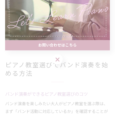
また、教室ごとに月謝の相場やレッスン内容が異なるた
め、自分の目的やライフスタイルに合わせて選ぶことが
重要です。体験レッスンや見学を活用し、講師や教室の
雰囲気を確認するのもおすすめです。大人向けのピアノ
教室バンドは、音楽を通じて人生をより豊かにしたい方
に最適な選択肢といえるでしょう。
お問い合わせはこちら
お問い合わせはこちら
ピアノ教室選びでバンド演奏を始
める方法
バンド演奏ができるピアノ教室選びのコツ
バンド演奏を楽しみたい大人がピアノ教室を選ぶ際は、
まず「バンド活動に対応しているか」を確認することが