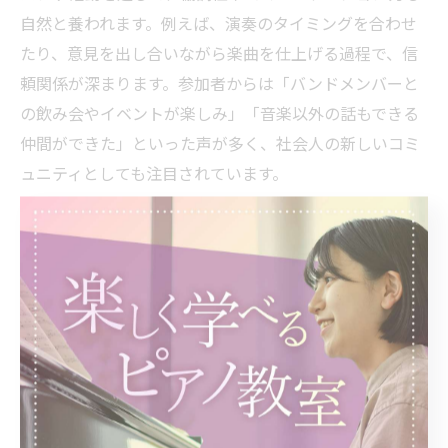
自然と養われます。例えば、演奏のタイミングを合わせ
たり、意見を出し合いながら楽曲を仕上げる過程で、信
頼関係が深まります。参加者からは「バンドメンバーと
の飲み会やイベントが楽しみ」「音楽以外の話もできる
仲間ができた」といった声が多く、社会人の新しいコミ
ュニティとしても注目されています。
ピアノ教室ならではの大人バンド活動の特徴
ピアノ教室バンドは、一般的なバンドサークルやクラブ
ハウスとは異なり、専門の講師によるサポートや安全な
環境が整っている点が特徴です。楽器の演奏技術だけで
なく、楽譜の読み方やアレンジ方法、発表イベントでの
マナーなども学べるため、初心者から経験者まで安心し
て参加できます。