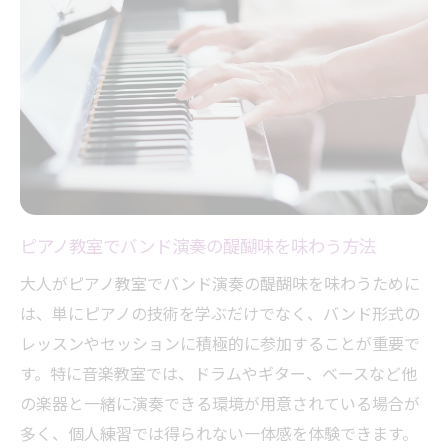
ピアノ教室バンドで味わえる大人の音楽体
験
大人世代が集うピアノ教室バンドの楽しみ
方
ピアノ教室バンドで得られる大人同士の交
流
ピアノ教室ならではの大人バンド活動の特
徴
ピアノ教室でバンド演奏の醍醐味を味わう方法
ピアノ教室選びでバンド演奏を始める方法
大人がピアノ教室でバンド演奏の醍醐味を味わうために
バンド演奏ができるピアノ教室選びのコツ
は、単にピアノの技術を学ぶだけでなく、バンド形式の
ピアノ教室でバンド活動を始めるチェック
レッスンやセッションに積極的に参加することが重要で
ポイント
す。特に音楽教室では、ドラムやギター、ベースなど他
バンド活動対応のピアノ教室選択のポイン
の楽器と一緒に演奏できる環境が用意されている場合が
ト
多く、個人練習では得られない一体感を体験できます。