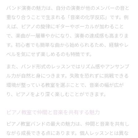
ピアノ教室でバンド演奏を始めるための流
バンド演奏の魅力は、自分の演奏が他のメンバーの音と
れ
重なり合うことで生まれる「音楽の化学反応」です。例
ピアノ教室バンドの体験レッスン活用法
えば、ピアノの旋律にギターやボーカルが加わること
演奏力と協調性が育つ音楽教室の秘密
で、楽曲が一層華やかになり、演奏の達成感も高まりま
す。初心者でも簡単な曲から始められるため、経験やレ
ピアノ教室バンドで演奏力と協調性を磨く
ベルを気にせず楽しめるのも特徴です。
方法
音楽教室で身につくバンド演奏の協調性
また、バンド形式のレッスンではリズム感やアンサンブ
ル力が自然と身につきます。失敗を恐れずに挑戦できる
ピアノ教室で伸びる演奏力とチームワーク
環境が整っている教室を選ぶことで、音楽の幅が広が
バンド活動が演奏力向上に役立つ理由
り、ピアノをより深く楽しむことができます。
ピアノ教室で学ぶ協調性と音楽のつながり
グループで学ぶピアノ教室の新しい形
ピアノ教室で仲間と音楽を共有する魅力
ピアノ教室のグループレッスンで広がる交
ピアノ教室バンドの最大の魅力は、仲間と音楽を共有し
流
ながら成長できる点にあります。個人レッスンとは異な