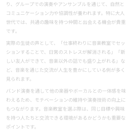
バンド活動に強いピアノ教室の新スタイル
り、グループでの演奏やアンサンブルを通じて、自然と
グループ学習だからこそのピアノ教室バン
コミュニケーション力や協調性が養われます。特に大人
ド体験
世代では、共通の趣味を持つ仲間と出会える機会が貴重
ピアノ教室のグループレッスンで音楽仲間
です。
と成長
実際の生徒の声として、「仕事終わりに音楽教室でセッ
ピアノ教室バンドで築く新しい音楽の輪
ションすることで、日常のストレスが解消される」「新
費用も安心できるピアノ教室の探し方
しい友人ができて、音楽以外の話でも盛り上がれる」な
月謝が安心なピアノ教室バンドの選び方
ど、音楽を通じた交流が人生を豊かにしている例が多く
ピアノ教室の費用相場とバンド活動の関係
見られます。
ピアノ教室バンドでかかる費用を賢く知る
バンド演奏を通して他の楽器やボーカルとの一体感を味
方法
わえるため、モチベーションの維持や演奏技術の向上に
ピアノ教室で安心してバンド活動を始める
もつながります。音楽教室を選ぶ際は、同じ目標や興味
費用面
を持つ人たちと交流できる環境があるかどうかも重要な
ポイントです。
無理なく通えるピアノ教室バンドの見極め