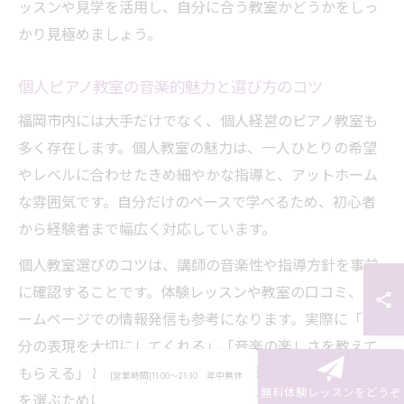
ッスンや見学を活用し、自分に合う教室かどうかをしっ
かり見極めましょう。
個人ピアノ教室の音楽的魅力と選び方のコツ
福岡市内には大手だけでなく、個人経営のピアノ教室も
多く存在します。個人教室の魅力は、一人ひとりの希望
やレベルに合わせたきめ細やかな指導と、アットホーム
な雰囲気です。自分だけのペースで学べるため、初心者
から経験者まで幅広く対応しています。
個人教室選びのコツは、講師の音楽性や指導方針を事前
に確認することです。体験レッスンや教室の口コミ、ホ
ームページでの情報発信も参考になります。実際に「自
分の表現を大切にしてくれる」「音楽の楽しさを教えて
もらえる」といった体験談が多く、長く続けられる教室
[営業時間]11:00～21:30 年中無休
無料体験レッスンをどうぞ
を選ぶためには、信頼できる講師との出会いが重要で