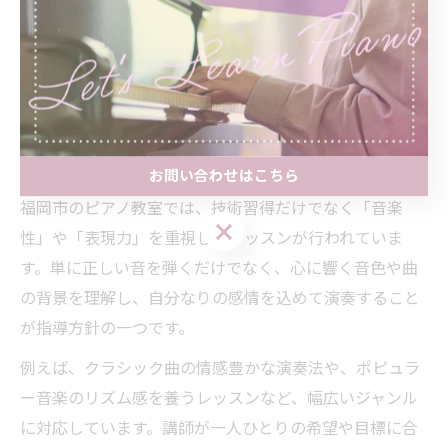
また、ピアノ教室では定期的な発表会やコンクールへの
参加も推奨されており、目標を持って努力することの大
切さや、成功体験による自信の積み重ねが自己成長の原
動力となります。
福岡のピアノ教室で学ぶ音楽性と表現力
お問い合わせはこちら
福岡市のピアノ教室では、技術習得だけでなく「音楽
お問い合わせはこちら
性」や「表現力」を重視したレッスンが行われていま
す。単に正しい音を弾くだけでなく、心に響く音色や曲
の背景を理解し、自分なりの感情を込めて演奏すること
が指導方針の一つです。
例えば、クラシック曲の情感豊かな演奏法や、ポピュラ
ー音楽のリズム感を養うレッスンなど、幅広いジャンル
に対応しています。講師が一人ひとりの希望や目標に合