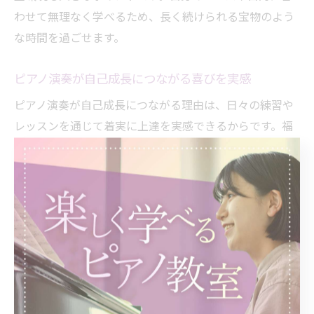
わせて無理なく学べるため、長く続けられる宝物のよう
な時間を過ごせます。
ピアノ演奏が自己成長につながる喜びを実感
ピアノ演奏が自己成長につながる理由は、日々の練習や
レッスンを通じて着実に上達を実感できるからです。福
岡市のピアノ教室では、個々のレベルや目標に合わせた
指導が行われるため、自分の成長を具体的に感じやすく
なります。
例えば、最初は簡単な曲しか弾けなかった生徒が、半年
後には好きな曲を自信を持って演奏できるようになるな
ど、達成感や自己肯定感が高まるケースも多いです。こ
うした経験は、音楽以外の分野でも前向きな姿勢や忍耐
力につながるでしょう。