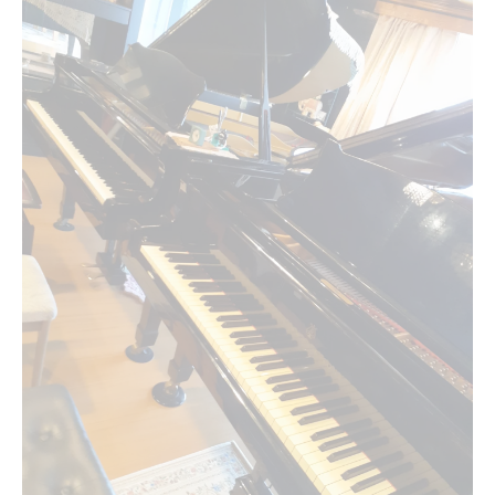
る
ピアノ演奏が自己成長につながる喜びを実
感
福岡のピアノ教室で学ぶ音楽性と表現力
落ち着く音楽が生涯の宝になるピアノ教室
音楽性を育む福岡市のピアノ教室とは
ピアノ教室で音楽性を伸ばすレッスン内容
福岡のピアノ教室が大切にする音楽の本質
心安らぐ音色を育てるピアノ教室の指導法
ピアノ教室の教師が伝える音楽性の魅力
口コミで評価される音楽性重視のピアノ教
室
落ち着く音色が広がるピアノ教室選び