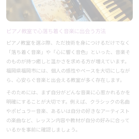
ピアノ教室選びで落ち着く音色を重視する
理由
心安らぐピアノ教室の雰囲気を体験しよう
大人も安心して通えるピアノ教室の見極め
ピアノ教室で心落ち着く音楽に出会う方法
方
ピアノ教室を選ぶ際、ただ技術を身につけるだけでなく
個人ピアノ教室の音楽的魅力と選び方のコ
「落ち着く音楽」や「心に響く音色」といった、音楽そ
ツ
のものが持つ癒しと温かさを求める方が増えています。
口コミで人気のピアノ教室はここが違う
福岡県福岡市には、個人の感性やペースを大切にしなが
ら、心安らぐ音楽と出会える教室が多く存在します。
ピアノ教室なら心に響く毎日へ一歩
ピアノ教室で心に響く毎日を始めるコツ
そのためには、まず自分がどんな音楽に心惹かれるかを
ピアノ教室の音楽が日常を豊かに彩る理由
明確にすることが大切です。例えば、クラシックの名曲
やポピュラー音楽、あるいは自分の好きなアーティスト
福岡のピアノ教室で得る心安らぐ瞬間
の楽曲など、レッスン内容や教材が自分の好みに合って
ピアノ教室のレッスンが毎日に与える影響
いるかを事前に確認しましょう。
ピアノ教室で心に残る音色を育む方法