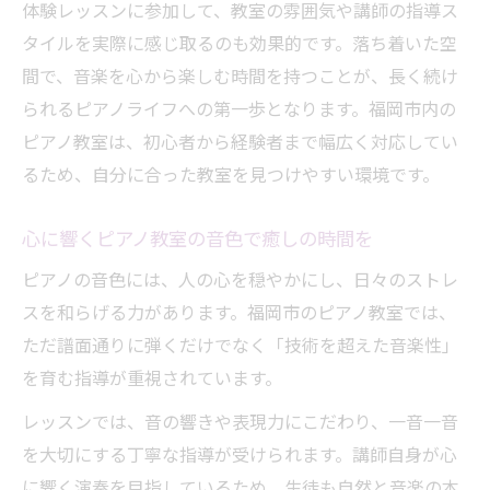
体験レッスンに参加して、教室の雰囲気や講師の指導ス
大人も始めやすい福岡市の音楽教室事情
タイルを実際に感じ取るのも効果的です。落ち着いた空
大人に人気の福岡ピアノ教室の選び方とは
間で、音楽を心から楽しむ時間を持つことが、長く続け
ピアノ教室で大人が感じる音楽の魅力
られるピアノライフへの第一歩となります。福岡市内の
大人初心者も安心できるピアノ教室の特徴
ピアノ教室は、初心者から経験者まで幅広く対応してい
ピアノ教室で仕事帰りに心落ち着く時間を
るため、自分に合った教室を見つけやすい環境です。
ピアノ教室の大人向け口コミや評判をチェ
ック
心に響くピアノ教室の音色で癒しの時間を
ピアノの音色には、人の心を穏やかにし、日々のストレ
スを和らげる力があります。福岡市のピアノ教室では、
ただ譜面通りに弾くだけでなく「技術を超えた音楽性」
を育む指導が重視されています。
レッスンでは、音の響きや表現力にこだわり、一音一音
を大切にする丁寧な指導が受けられます。講師自身が心
に響く演奏を目指しているため、生徒も自然と音楽の本