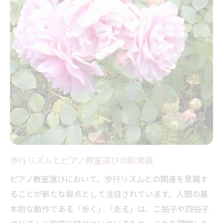
二拍子リズムが学べるピアノ教室の魅力
歩く動きとピアノ教室レッスンの関係性
ピアノ教室で歩行リズムを音楽に活かす方
法
おすすめピアノ教室で自然なテンポ感を習
得
日常動作を重視したピアノ教室の選び方
感性を磨く三拍子のピアノレッスン体験
三拍子リズムが身につくピアノ教室の特徴
揺れと優雅さを感じるレッスンの魅力
歩行リズムとピアノ教室選びの新常識
ピアノ教室で感性を育てる三拍子体験法
ピアノ教室選びにおいて、歩行リズムとの関連を意識す
三拍子の音楽表現が広がるピアノ教室選び
ることが新たな視点として注目されています。人間の基
ピアノ教室で心に響くリズムを味わう方法
本的な動作である「歩く」「走る」は、二拍子や四拍子
自分にぴったりなピアノ教室の探し方ガイド