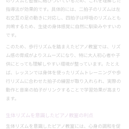
のリズムと密接に結びついているため、これを理解した
ピアノ教室比較で失敗しない選び方の秘訣
指導法が効果的です。具体的には、二拍子のリズムは左
おすすめピアノ教室の見極めポイント解説
右交互の足の動きに対応し、四拍子は呼吸のリズムとも
自分の目標に合うピアノ教室を探すコツ
共鳴するため、生徒の身体感覚に自然に馴染みやすいの
です。
ピアノ教室の口コミと体験談を活かす方法
ピアノ教室の料金やサポートを丁寧に確認
このため、歩行リズムを踏まえたピアノ教室では、リズ
ム感の育成がよりスムーズになり、特に大人初心者や子
ピアノ教室で心と体が響き合う瞬間を体験
供にとっても理解しやすい環境が整っています。たとえ
ピアノ教室で味わう心と体の一体感とは
ば、レッスンでは身体を使ったリズムトレーニングや歩
レッスンで生まれる共鳴体験の魅力
行リズムに合わせた拍子の練習が取り入れられ、実際の
ピアノ教室で感じる演奏とリズムの調和
動作と音楽の拍子がリンクすることで学習効果が高まり
体感型レッスンが人気のピアノ教室とは
ます。
音楽を全身で楽しむピアノ教室おすすめ法
生体リズムを意識したピアノ教室の利点
生体リズムを意識したピアノ教室には、心身の調和を促