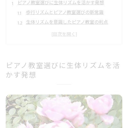
ピアノ教室選びに生体リズムを活かす発想
歩行リズムとピアノ教室選びの新常識
生体リズムを意識したピアノ教室の利点
ピアノ教室で感じる二拍子と四拍子の魅力
音楽リズムと日常動作が重なる理由とは
ピアノ教室で自然に身につくリズム感
大人初心者が通いやすいピアノ教室の魅力
ピアノ教室選びに生体リズムを活
大人初心者にも優しいピアノ教室の特徴
かす発想
ピアノ教室で安心できるサポート体制とは
ピアノ教室おすすめ大人向け選び方のコツ
無理なく続くピアノ教室のレッスン内容
ピアノ教室で趣味を楽しむ大人の魅力発見
歩行リズムと紐づくピアノ教室のおすすめ理由