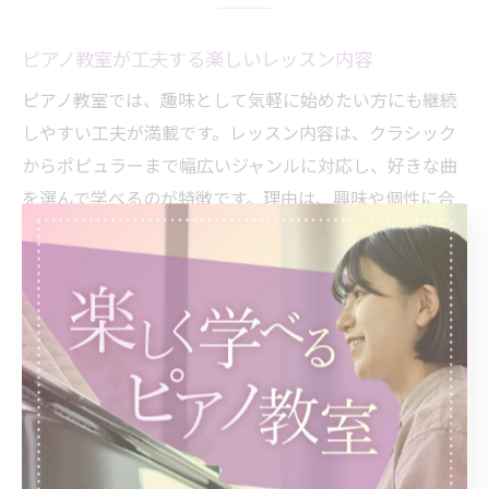
ピアノ教室が工夫する楽しいレッスン内容
ピアノ教室では、趣味として気軽に始めたい方にも継続
しやすい工夫が満載です。レッスン内容は、クラシック
からポピュラーまで幅広いジャンルに対応し、好きな曲
を選んで学べるのが特徴です。理由は、興味や個性に合
わせて選曲することで、練習へのモチベーションが高ま
り、音楽の楽しさを実感できるからです。例えば、発表
会やアンサンブル体験を通じて、達成感や仲間との交流
も得られます。こうした多様なプログラムにより、子供
も大人も無理なく音楽習慣を続けやすくなっています。
年齢に合わせたピアノ教室の指導法とは
ピアノ教室では、年齢や経験に応じた指導法が重要視さ