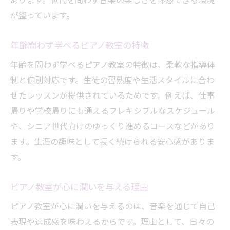
あります。世代を問わず音楽の楽しさを体感できる環境
ピアノ教室で叶う新しい自分との出会い
が整っています。
ピアノ教室で自己表現を楽しむ方法
年齢問わず学べるピアノ教室の特徴
趣味から自信を育むピアノ教室の力
ピアノ教室が新しい自分を引き出す理由
年齢を問わず学べるピアノ教室の特徴は、柔軟な指導体
ピアノ教室で夢中になれる時間を作る
制と個別対応です。生徒の習熟度や生活スタイルに合わ
せたレッスンが提供されているためです。例えば、仕事
成長を実感できるピアノ教室の魅力
帰りや学校帰りにも通えるフレキシブルなスケジュール
気軽に通える福岡市南区の音楽時間
や、シニア世代向けのゆっくり進めるコースなどがあり
ピアノ教室で始める気軽な音楽習慣
ます。生涯の趣味として長く続けられる安心感がありま
福岡市南区のピアノ教室で手軽に通うコツ
す。
仕事や家事の合間に通えるピアノ教室
ピアノ教室で心安らぐ音楽時間を楽しむ
ピアノ教室が心に潤いを与える理由
気軽に参加できるピアノ教室の特徴を解説
ピアノ教室が心に潤いを与えるのは、音楽を通じて自己
表現や達成感を味わえるからです。理由として、日々の