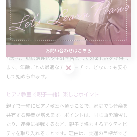
れています。幼児にはリトミックや遊びを取り入れ、音
楽に親しむことから始めます。理由は、基礎を楽しく身
につけることで、自然と音感やリズム感が養われるから
です。小学生以上は、段階的なテクニック練習や読譜力
向上のための反復トレーニングが中心です。シニア世代
には、無理なく進められるペースで、好きな曲に挑戦し
お問い合わせはこちら
ながら、脳の活性化や生涯学習としての楽しみを提供し
お問い合わせはこちら
ます。年齢ごとの最適なアプローチで、どなたでも安心
して始められます。
ピアノ教室で親子一緒に楽しむポイント
親子で一緒にピアノ教室へ通うことで、家庭でも音楽を
共有する時間が増えます。ポイントは、同じ曲を練習し
たり、連弾に挑戦するなど、親子で協力するアクティビ
ティを取り入れることです。理由は、共通の目標ができ