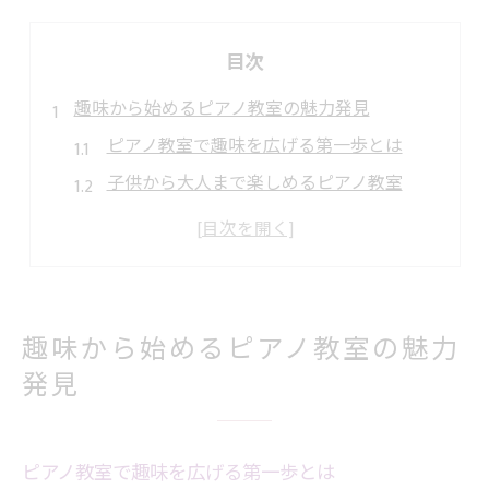
目次
趣味から始めるピアノ教室の魅力発見
ピアノ教室で趣味を広げる第一歩とは
子供から大人まで楽しめるピアノ教室
年齢問わず学べるピアノ教室の特徴
ピアノ教室が心に潤いを与える理由
趣味としてのピアノ教室の魅力を体験
ピアノ教室選びで心豊かな音楽生活を
趣味から始めるピアノ教室の魅力
自分に合うピアノ教室選びのコツ
発見
ピアノ教室で音楽生活を充実させる秘訣
ピアノ教室選びで心地良い環境を見つける
ピアノ教室で趣味を広げる第一歩とは
ピアノ教室の雰囲気が続けるポイント