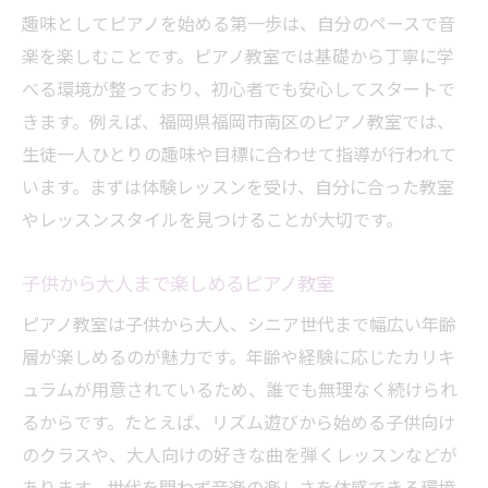
趣味としてピアノを始める第一歩は、自分のペースで音
講師との相性がピアノ教室選びの決め手
楽を楽しむことです。ピアノ教室では基礎から丁寧に学
福岡市南区で広がるピアノ趣味の世界
べる環境が整っており、初心者でも安心してスタートで
ピアノ教室で広がる趣味仲間との出会い
きます。例えば、福岡県福岡市南区のピアノ教室では、
福岡市南区のピアノ教室の選び方ガイド
生徒一人ひとりの趣味や目標に合わせて指導が行われて
地域で人気のピアノ教室の特徴とは
います。まずは体験レッスンを受け、自分に合った教室
ピアノ教室で趣味仲間と音楽を楽しむ
やレッスンスタイルを見つけることが大切です。
大人にも人気のピアノ教室の魅力を探る
子供から大人まで楽しめるピアノ教室
子供も大人も楽しめるレッスンの工夫
ピアノ教室が工夫する楽しいレッスン内容
ピアノ教室は子供から大人、シニア世代まで幅広い年齢
層が楽しめるのが魅力です。年齢や経験に応じたカリキ
年齢に合わせたピアノ教室の指導法とは
ュラムが用意されているため、誰でも無理なく続けられ
ピアノ教室で親子一緒に楽しむポイント
るからです。たとえば、リズム遊びから始める子供向け
大人向けピアノ教室の魅力と学び方
のクラスや、大人向けの好きな曲を弾くレッスンなどが
子供も飽きないピアノ教室の工夫を紹介