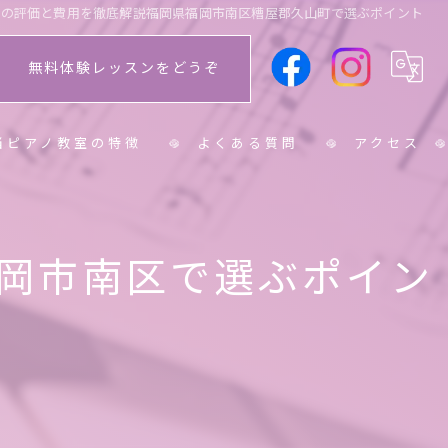
室の評価と費用を徹底解説福岡県福岡市南区糟屋郡久山町で選ぶポイント
無料体験レッスンをどうぞ
当ピアノ教室の特徴
よくある質問
アクセス
学生
岡市南区で選ぶポイン
学生
人
ニア
育士