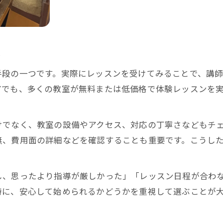
ピアノ教室の口コミで分かる人気の理由
体験談から学ぶピアノ教室の選び方
ピアノ教室の評判が高いポイントを分析
し
SNSで話題のピアノ教室の魅力を解説
安心できるピアノ教室の実際の声を紹介
手段の一つです。実際にレッスンを受けてみることで、講
アでも、多くの教室が無料または低価格で体験レッスンを
大人から始めるピアノ教室の上達ポイント
大人が選ぶべきピアノ教室の特徴とは
初心者大人向けピアノ教室の選び方
けでなく、教室の設備やアクセス、対応の丁寧さなどもチ
お問い合わせはこちら
お問い合わせはこちら
無、費用面の詳細などを確認することも重要です。こうし
ピアノ教室で挫折しない続け方の工夫
大人が上達を実感できるピアノ教室とは
し、思ったより指導が厳しかった」「レッスン日程が合わ
ピアノ教室で学べる演奏以外の楽しみ方
特に、安心して始められるかどうかを重視して選ぶことが