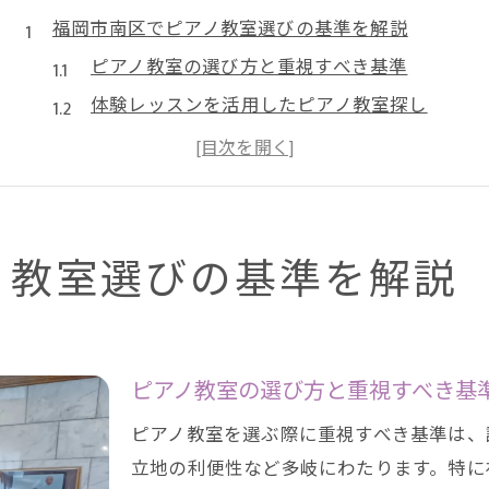
福岡市南区でピアノ教室選びの基準を解説
ピアノ教室の選び方と重視すべき基準
体験レッスンを活用したピアノ教室探し
講師の指導方針が光るピアノ教室の特徴
ピアノ教室の通いやすさと立地の重要性
子どもに合うピアノ教室選びのポイント
評価が高いピアノ教室の特徴に迫る
ノ教室選びの基準を解説
ピアノ教室の口コミに見る高評価の理由
丁寧な指導が評判のピアノ教室の共通点
ピアノ教室の柔軟なレッスンスケジュール
ピアノ教室の選び方と重視すべき基
発表会やイベントが充実するピアノ教室
ピアノ教室を選ぶ際に重視すべき基準は、
継続できるピアノ教室のサポート体制とは
立地の利便性など多岐にわたります。特に
子育て世代注目の習い事ピアノ教室紹介