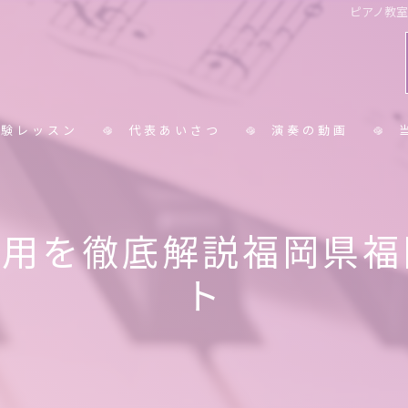
ピアノ教
体験レッスン
代表あいさつ
演奏の動画
コラム
小
費用を徹底解説福岡県福
中
ト
大
シ
保