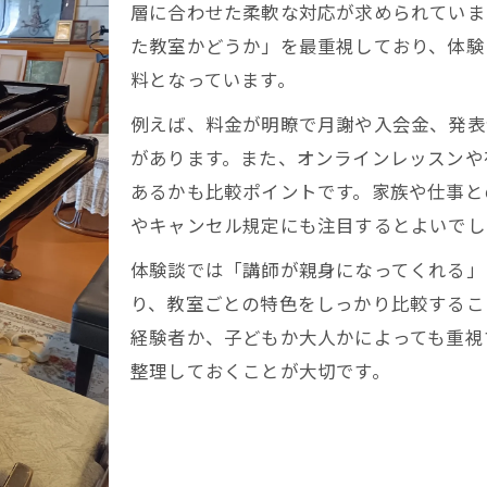
層に合わせた柔軟な対応が求められていま
ピアノ教室は子育て世代に人気の習い事
た教室かどうか」を最重視しており、体験
送り迎えしやすいピアノ教室の選び方
料となっています。
子どもの成長を促すピアノ教室の魅力
例えば、料金が明瞭で月謝や入会金、発表
ピアノ教室で身につく音楽的な力とは
があります。また、オンラインレッスンや
親子で楽しめるピアノ教室の工夫ポイント
あるかも比較ポイントです。家族や仕事と
ピアノ教室を選ぶなら費用と効果を徹底比較
やキャンセル規定にも注目するとよいでし
ピアノ教室の月謝とレッスン内容の相場
体験談では「講師が親身になってくれる」
費用対効果でピアノ教室を比較するコツ
り、教室ごとの特色をしっかり比較するこ
経験者か、子どもか大人かによっても重視
ピアノ教室の入会費や発表会費もチェック
整理しておくことが大切です。
大人にもおすすめのピアノ教室の費用感
ピアノ教室選びで無理なく続けるポイント
口コミから見る福岡周辺ピアノ教室の魅力