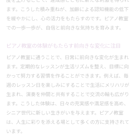
度を上げることで、達成感とともに新たな刺激を得られ
シニアも楽しめるピアノ教室のカリキュラ
ます。こうした積み重ねが、加齢による認知機能の低下
ム
を緩やかにし、心の活力をもたらすのです。ピアノ教室
ピアノ教室が初心者シニアに選ばれる理由
での一歩一歩が、自信と前向きな気持ちを育みます。
ピアノ教室で世代交流が生まれる瞬間に注
目
ピアノ教室の体験がもたらす前向きな変化に注目
シニアの認知機能維持に役立つピアノ教室活用
ピアノ教室に通うことで、日常に前向きな変化が生まれ
法
ます。定期的なレッスンが生活リズムを整え、目標に向
ピアノ教室を活用した認知機能アップのコ
かって努力する習慣を作ることができます。例えば、毎
ツ
週のレッスン日を楽しみにすることで生活にメリハリが
シニアにおすすめのピアノ教室脳トレ法と
生まれ、演奏を仲間と共有することで交流の輪も広がり
は
ます。こうした体験は、日々の充実感や満足感を高め、
シニア世代に新しい生きがいを与えます。ピアノ教室
ピアノ教室で脳を活性化する練習の工夫
は、人生に彩りを添える場として多くの方に支持されて
シニア向けピアノ教室で実践できる脳トレ
います。
習慣