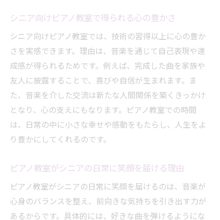
ピアノ教室の演奏体験と認知機能維持の関
シニア向けピアノ教室で得られる心の豊かさ
係
シニア向けピアノ教室では、技術の習得以上に心の豊か
無理なく続くピアノ教室で毎日を豊かに
さを実感できます。理由は、音楽を通じて自己表現や達
シニアピアノ教室で無理なく長く続けるコ
成感が得られるためです。例えば、完成した曲を家族や
ツ
友人に披露することで、喜びや自信が生まれます。ま
ピアノ教室のサポートで継続できる理由と
た、音楽を介した交流は新たな人間関係を築くきっかけ
は
となり、心の支えにもなります。ピアノ教室での時間
毎日の小さな積み重ねが生むピアノ教室の
は、日常の中に小さな幸せや感動をもたらし、人生をよ
効果
り豊かにしてくれるのです。
ピアノ教室で心地よい練習習慣を作る方法
ピアノ教室がシニアの日常に笑顔を届ける理由
ピアノ教室がシニアの継続を後押しする工
夫
ピアノ教室がシニアの日常に笑顔を届けるのは、音楽が
ピアノ教室選びがシニアの生きがいを広げる理
心身のバランスを整え、前向きな気持ちを引き出す力が
由
あるからです。具体的には、好きな曲を弾けるようにな