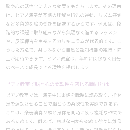
ピアノ教室を通じたシニア世代の健康習慣
脳や心の活性化に大きな効果をもたらします。その理由
とは
は、ピアノ演奏が楽譜の理解や指先の運動、リズム感覚
毎日の生活にピアノ教室を取り入れるメリ
など多角的な脳の働きを促進するからです。例えば、段
ット
階的な課題に取り組みながら無理なく進めるレッスン
ピアノ教室が無理なく続く新しい習慣にな
や、反復練習を重視するカリキュラムが代表的です。こ
る理由
うした方法で、楽しみながら自然と認知機能の維持・向
シニアでも安心して始められるピアノ教室
上が期待できます。ピアノ教室は、年齢に関係なく自分
の工夫
のペースで成長できる環境を提供します。
ピアノ教室が生活リズムに活力を与える方
ピアノ教室で脳と心の柔軟性を感じる瞬間とは
法
ピアノ教室では、演奏中に楽譜を瞬時に読み取り、指や
年齢問わず楽しめるピアノ教室の魅力とは
足を連動させることで脳と心の柔軟性を実感できます。
年齢を問わず通えるピアノ教室の魅力を解
これは、楽器演奏が頭と身体を同時に使う複雑な作業で
説
あるためです。例えば、簡単な曲から始めて徐々に難易
ピアノ教室で広がる世代を超えた音楽の輪