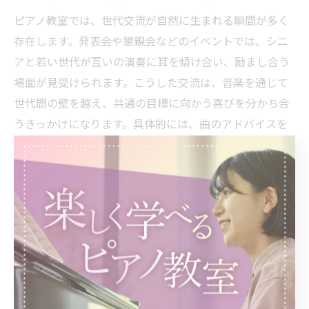
ピアノ教室では、世代交流が自然に生まれる瞬間が多く
存在します。発表会や懇親会などのイベントでは、シニ
アと若い世代が互いの演奏に耳を傾け合い、励まし合う
場面が見受けられます。こうした交流は、音楽を通じて
世代間の壁を越え、共通の目標に向かう喜びを分かち合
うきっかけになります。具体的には、曲のアドバイスを
し合ったり、練習方法を共有したりすることで、互いに
成長できるのが魅力です。ピアノ教室は、単なる習い事
を超えた人と人とのつながりを育む場所となっていま
す。
シニアの認知機能維持に役立つピ
アノ教室活用法