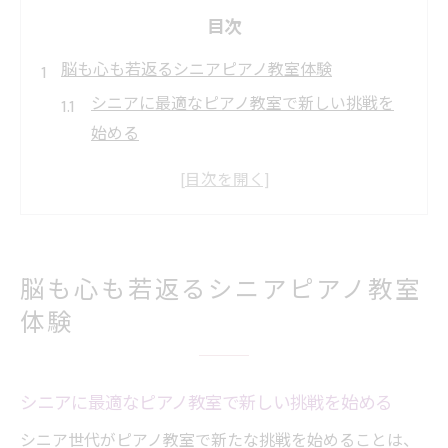
目次
脳も心も若返るシニアピアノ教室体験
シニアに最適なピアノ教室で新しい挑戦を
始める
ピアノ教室で脳と心の柔軟性を感じる瞬間
とは
ピアノ教室の体験がもたらす前向きな変化
に注目
脳も心も若返るシニアピアノ教室
シニア向けピアノ教室で得られる心の豊か
体験
さ
ピアノ教室がシニアの日常に笑顔を届ける
理由
シニアに最適なピアノ教室で新しい挑戦を始める
ピアノ教室で始めるシニア世代の新習慣
シニア世代がピアノ教室で新たな挑戦を始めることは、