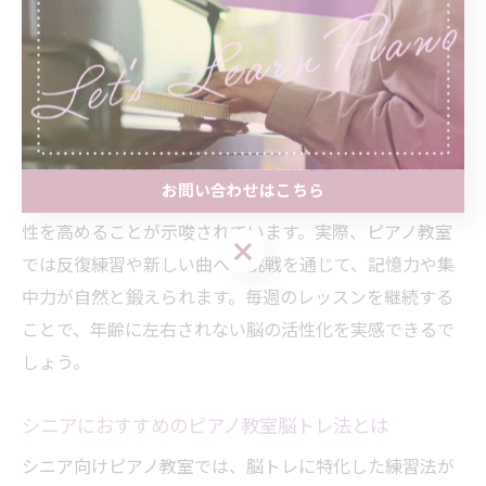
ピアノ教室を活用した認知機能アップのコツ
シニア世代がピアノ教室を活用する最大のメリットは、
認知機能の維持・向上にあります。楽譜を目で読み、指
先や足で演奏するという複合的な動作は、脳の多様な領
お問い合わせはこちら
域を同時に刺激します。研究でも、楽器演奏が脳の柔軟
性を高めることが示唆されています。実際、ピアノ教室
お問い合わせはこちら
では反復練習や新しい曲への挑戦を通じて、記憶力や集
中力が自然と鍛えられます。毎週のレッスンを継続する
ことで、年齢に左右されない脳の活性化を実感できるで
しょう。
シニアにおすすめのピアノ教室脳トレ法とは
シニア向けピアノ教室では、脳トレに特化した練習法が