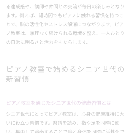
ピアノ教室選びでシニアの生きがいが広が
る達成感や、講師や仲間との交流が毎日の楽しみとなり
る仕組み
ます。例えば、短時間でもピアノに触れる習慣を持つこ
とで、脳の活性化やストレス解消につながります。ピア
シニアに合ったピアノ教室が見つかる選び
ノ教室は、無理なく続けられる環境を整え、一人ひとり
方のコツ
の日常に明るさと活力をもたらします。
ピアノ教室の先生との相性が満足度を左右
する
ピアノ教室選びでコミュニティが生まれる
ピアノ教室で始めるシニア世代の
魅力
新習慣
長く通いたくなるシニア向けピアノ教室の
特徴
ピアノ教室を通じたシニア世代の健康習慣とは
シニア世代にとってピアノ教室は、心身の健康維持に大
いに役立つ習慣です。楽譜を読み、指や足を同時に使
い、集中して演奏することで脳と身体を同時に活性化で