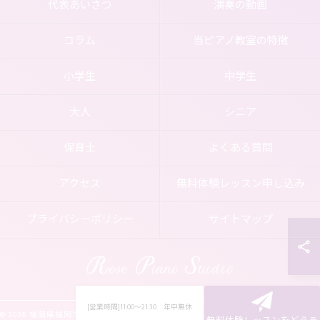
代表あいさつ
演奏の動画
コラム
当ピアノ教室の特徴
小学生
中学生
大人
シニア
保育士
よくある質問
アクセス
無料体験レッスン申し込み
プライバシーポリシー
サイトマップ
[営業時間]11:00～21:30 年中無休
© 2026 福岡県福岡市南区のピアノ教室ならRose Piano Studio ALL RIGHTS RESERVED.