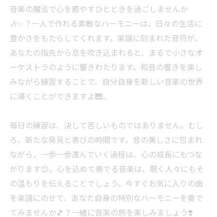
音楽の魔法で心を癒やすひとときを過ごしませんか
🎶✨？一人で作れる素敵なハーモニーは、日々の生活に
豊かさをもたらしてくれます。楽譜に刻まれた音符が、
あなたの指先から息を吹き込まれると、まるで小さなオ
ーケストラのように響きわたります。和音の響きを楽し
みながら練習することで、自分自身を新しい音楽の世界
に導くことができますよ🎹。
毎日の練習は、決して苦しいものではありません。むし
ろ、新たな発見と喜びの時間です。音の美しさに包まれ
ながら、一歩一歩進んでいく過程は、心の成長にもつな
がります😊。心を込めて奏でる音楽は、聴く人々にもそ
の温もりを伝えることでしょう。今すぐお気に入りの曲
を楽譜にのせて、あなた自身の特別なハーモニーを奏で
てみませんか🎵？一緒に音楽の旅を楽しみましょう❣️