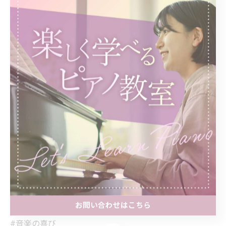
#素敵なハーモニー
#楽しい練習
#音楽の魔法
#指先の魔法
#日々の練習
#心を込めて
#特別な時間
#音楽愛好家
#ピアノ練習
#クラシック音楽
#音楽好き
#音楽の楽しさ
#音楽で癒す
お問い合わせはこちら
#音の美しさ
#音楽の喜び