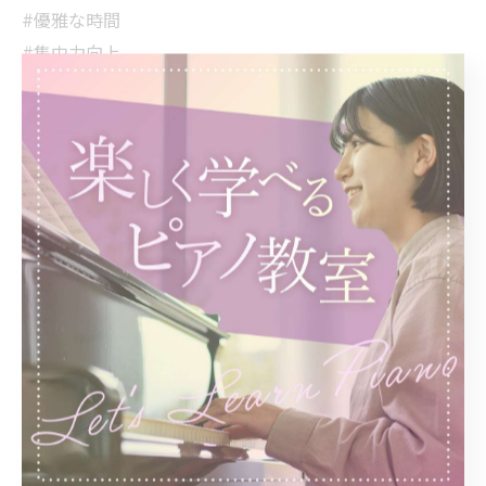
#優雅な時間
#集中力向上
#趣味の時間
#奏でる喜び
#音楽の魅力
#深まる秋
#新しいチャレンジ
< 前のページ
一覧に戻る
次のページ >