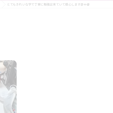
とてもきれいな字で丁寧に勉強出来ていて感心します📗✏️📘