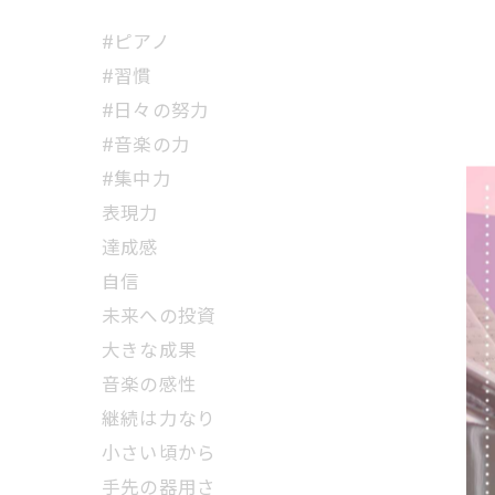
#ピアノ
#習慣
#日々の努力
#音楽の力
#集中力
表現力
達成感
自信
未来への投資
大きな成果
音楽の感性
継続は力なり
小さい頃から
手先の器用さ