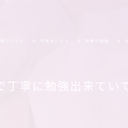
体験レッスン
代表あいさつ
演奏の動画
コラム
小
中
丁寧に勉強出来ていて感
大
シ
保