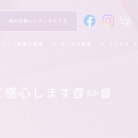
無料体験レッスンをどうぞ
当ピアノ教室の特徴
よくある質問
アクセス
学生
学生
心します📗✏️📘
人
ニア
育士